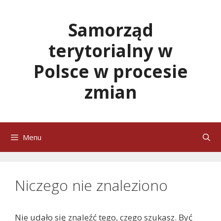
Przejdź
do
Samorząd
treści
terytorialny w
Polsce w procesie
zmian
Menu
Niczego nie znaleziono
Nie udało się znaleźć tego, czego szukasz. Być